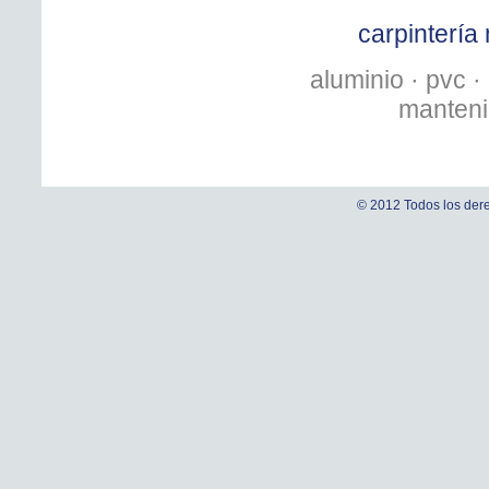
carpintería 
aluminio · pvc ·
manteni
© 2012 Todos los dere